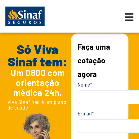
Só Viva
Faça uma
Sinaf tem:
cotação
Um 0800 com
agora
orientação
Nome
*
médica 24h.
Viva Sinaf não é um plano
de saúde
E-mail
*