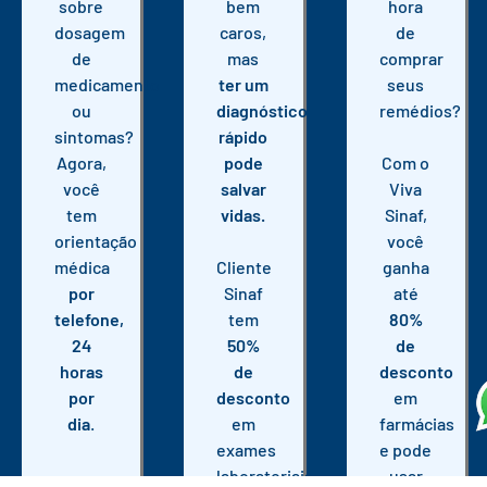
sobre
bem
hora
dosagem
caros,
de
de
mas
comprar
medicamento
ter um
seus
ou
diagnóstico
remédios?
sintomas?
rápido
Agora,
pode
Com o
você
salvar
Viva
tem
vidas.
Sinaf,
orientação
você
médica
Cliente
ganha
por
Sinaf
até
telefone,
tem
80%
24
50%
de
horas
de
desconto
por
desconto
em
dia
.
em
farmácias
exames
e pode
laboratoriais
usar