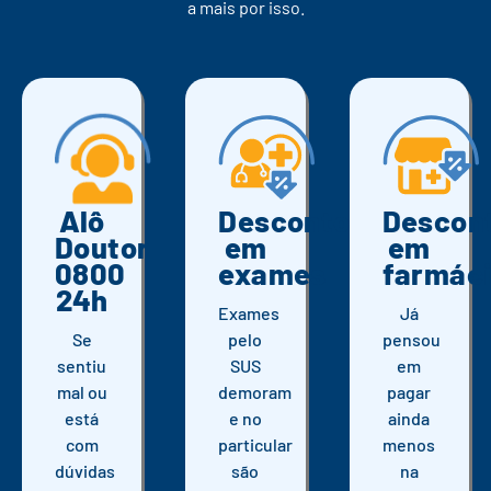
a mais por isso.
Alô
Descontos
Descon
Doutor
em
em
0800
exames
farmác
24h
Exames
Já
Se
pelo
pensou
sentiu
SUS
em
mal ou
demoram
pagar
está
e no
ainda
com
particular
menos
dúvidas
são
na