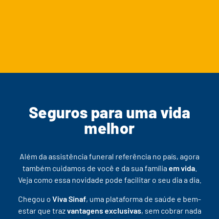
Seguros para uma vida
melhor
Além da assistência funeral referência no país, agora
também cuidamos de você e da sua família
em vida
.
Veja como essa novidade pode facilitar o seu dia a dia.
Chegou o
Viva Sinaf
, uma plataforma de saúde e bem-
estar que traz
vantagens exclusivas
, sem cobrar nada