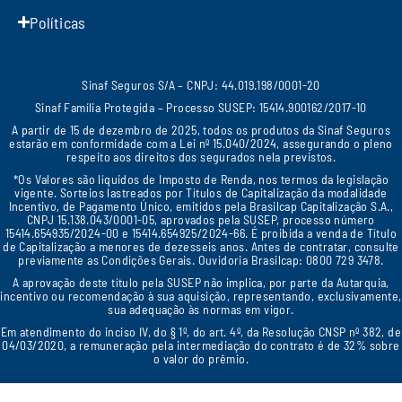
Políticas
Sinaf Seguros S/A – CNPJ: 44.019.198/0001-20
Sinaf Família Protegida – Processo SUSEP: 15414.900162/2017-10
A partir de 15 de dezembro de 2025, todos os produtos da Sinaf Seguros
estarão em conformidade com a Lei nº 15.040/2024, assegurando o pleno
respeito aos direitos dos segurados nela previstos.
*Os Valores são líquidos de Imposto de Renda, nos termos da legislação
vigente. Sorteios lastreados por Títulos de Capitalização da modalidade
Incentivo, de Pagamento Único, emitidos pela Brasilcap Capitalização S.A.,
CNPJ 15.138.043/0001-05, aprovados pela SUSEP, processo número
15414.654935/2024-00 e 15414.654925/2024-66. É proibida a venda de Título
de Capitalização a menores de dezesseis anos. Antes de contratar, consulte
previamente as Condições Gerais. Ouvidoria Brasilcap: 0800 729 3478.
A aprovação deste título pela SUSEP não implica, por parte da Autarquia,
incentivo ou recomendação à sua aquisição, representando, exclusivamente,
sua adequação às normas em vigor.
Em atendimento do inciso IV, do § 1º, do art. 4º, da Resolução CNSP nº 382, de
04/03/2020, a remuneração pela intermediação do contrato é de 32% sobre
o valor do prêmio
.