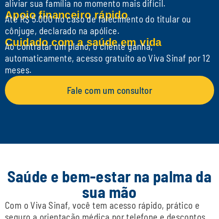
aliviar sua família no momento mais difícil.
Concorra a experiências e
Apoio financeiro rápido
Até R$ 5.000 no caso de falecimento do titular ou
prêmios exclusivos do clube,
cônjuge, declarado na apólice.
como eletrodomésticos,
Cuidado com a saúde em vida
Ao contratar um plano, o cliente ganha,
viagens e muito mais.
automaticamente, acesso gratuito ao Viva Sinaf por 12
meses.
Fale com um consultor
Ingressos em cinemas
Compre ingressos com
desconto nas principais redes
de cinema e aproveite
Saúde e bem-estar na palma da
momentos de lazer gastando
sua mão
pouco.
Com o Viva Sinaf, você tem acesso rápido, prático e
seguro a orientação médica por telefone e descontos