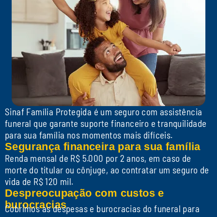
dezenas de lojas físicas e
online, de forma simples.
Cashback via Pix
Faça compras e receba parte
Sinaf Família Protegida é um seguro com assistência
funeral que garante suporte financeiro e tranquilidade
do dinheiro de volta via pix
para sua família nos momentos mais difíceis.
direto na sua conta.
Segurança financeira para sua família
Renda mensal de R$ 5.000 por 2 anos, em caso de
morte do titular ou cônjuge, ao contratar um seguro de
vida de R$ 120 mil.
Despreocupação com custos e
burocracias
Cobrimos as despesas e burocracias do funeral para
Sorteios mensais